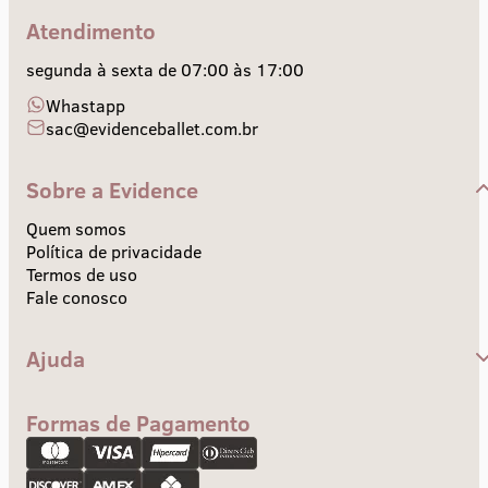
Atendimento
segunda à sexta de 07:00 às 17:00
Whastapp
sac@evidenceballet.com.br
Sobre a Evidence
Quem somos
Política de privacidade
Termos de uso
Fale conosco
Ajuda
Central de Ajuda
Envios e Prazos
Formas de Pagamento
Troca e devolução
Pagamento