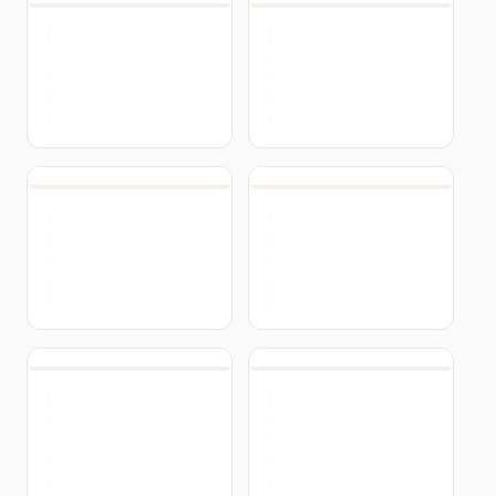
Collant Eixo -
Collant Drape -
Collant Gola Alta
Collant Co
1469
1470
Liso Com Zíper -
X - 1
1405