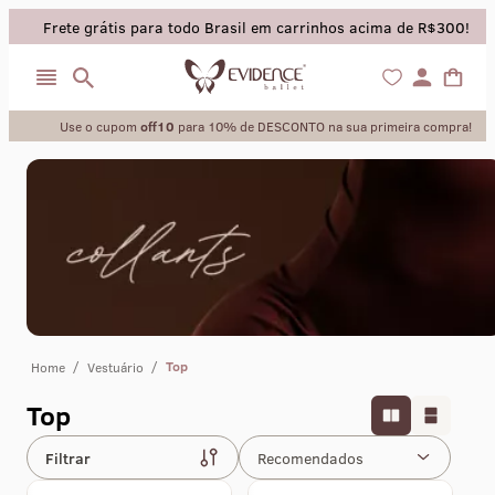
Frete grátis para todo Brasil em carrinhos acima de R$300!
Use o cupom
off10
para 10% de DESCONTO na sua primeira compra!
collant
sapatilha
/
/
Top
Home
Vestuário
saia
Top
calça
Filtrar
Recomendados
meia calca