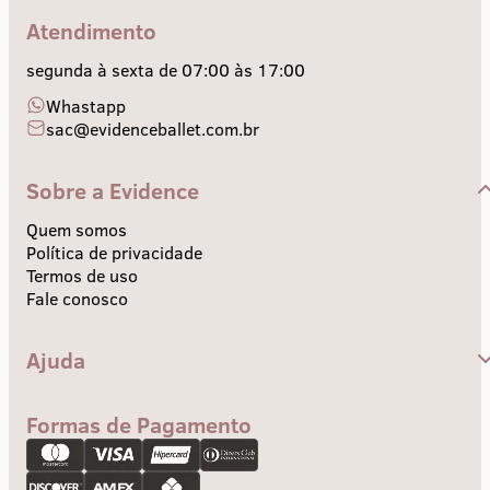
Atendimento
segunda à sexta de 07:00 às 17:00
Whastapp
sac@evidenceballet.com.br
Sobre a Evidence
Quem somos
Política de privacidade
Termos de uso
Fale conosco
Ajuda
Central de Ajuda
Envios e Prazos
Formas de Pagamento
Troca e devolução
Pagamento