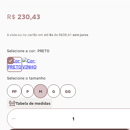
R$
230,43
à vista ou no cartão em até
6
x
de R$38,41
sem juros
Selecione a cor:
PRETO
Selecione o tamanho
PP
P
M
G
GG
Tabela de medidas
1