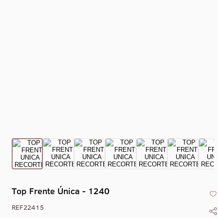
Collant Eixo -
Collant Drape -
Collant Gola Alta
Collant Co
1469
1470
Liso Com Zíper -
X - 1
1405
Top Frente Única - 1240
REF22415