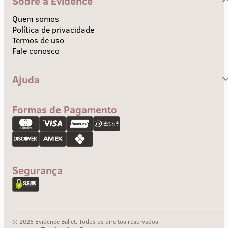
Sobre a Evidence
Quem somos
Política de privacidade
Termos de uso
Fale conosco
Ajuda
Central de Ajuda
Envios e Prazos
Formas de Pagamento
Troca e devolução
Pagamento
Segurança
© 2026 Evidence Ballet. Todos os direitos reservados