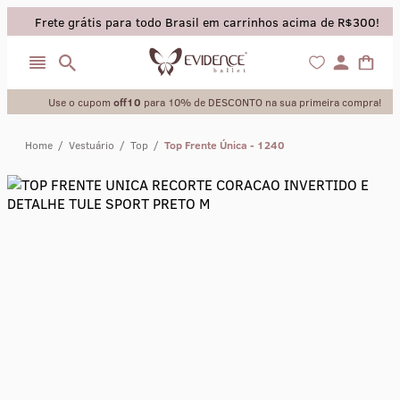
Frete grátis para todo Brasil em carrinhos acima de R$300!
Use o cupom
off10
para 10% de DESCONTO na sua primeira compra!
Home
/
Vestuário
/
Top
/
Top Frente Única - 1240
collant
sapatilha
saia
calça
meia calca