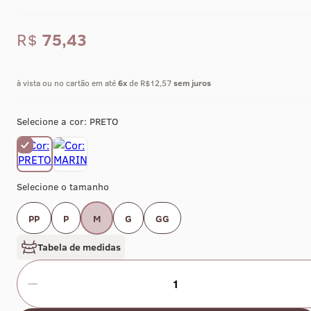
R$
75,43
à vista ou no cartão em até
6
x
de R$12,57
sem juros
Selecione a cor:
PRETO
Selecione o tamanho
PP
P
M
G
GG
Tabela de medidas
1