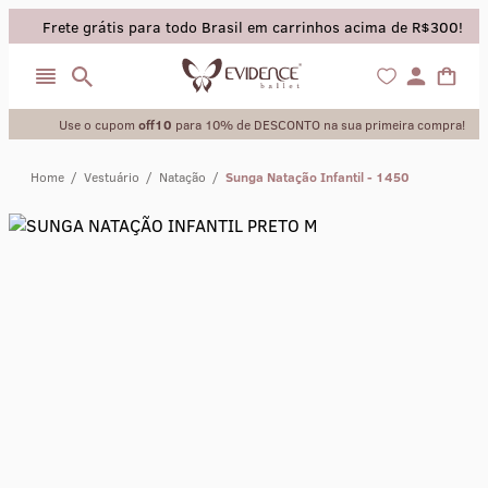
Frete grátis para todo Brasil em carrinhos acima de R$300!
Use o cupom
off10
para 10% de DESCONTO na sua primeira compra!
Home
/
Vestuário
/
Natação
/
Sunga Natação Infantil - 1450
collant
sapatilha
saia
calça
meia calca