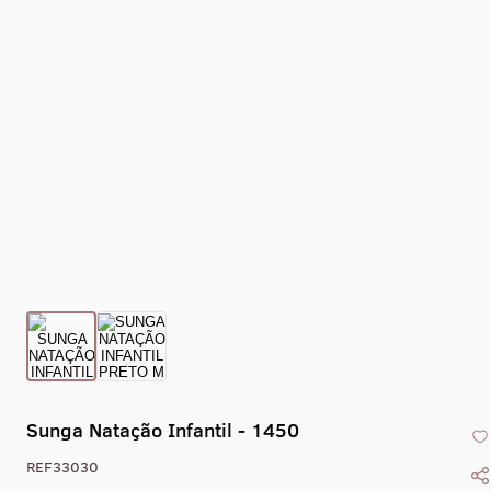
Collant Eixo -
Collant Drape -
Collant Gola Alta
Collant Co
1469
1470
Liso Com Zíper -
X - 1
1405
Sunga Natação Infantil - 1450
REF33030