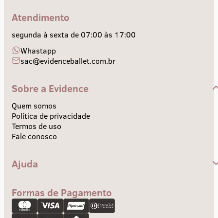
Atendimento
segunda à sexta de 07:00 às 17:00
Whastapp
sac@evidenceballet.com.br
Sobre a Evidence
Quem somos
Política de privacidade
Termos de uso
Fale conosco
Ajuda
Central de Ajuda
Envios e Prazos
Formas de Pagamento
Troca e devolução
Pagamento