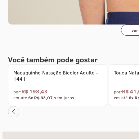
ver
Você também pode gostar
Coleção Acqua
Coleção Ac
Macaquinho Natação Bicolor Adulto -
Touca Nata
1441
R$ 198,43
R$ 41,
por:
por:
em até
6x R$ 33,07
sem juros
em até
6x R