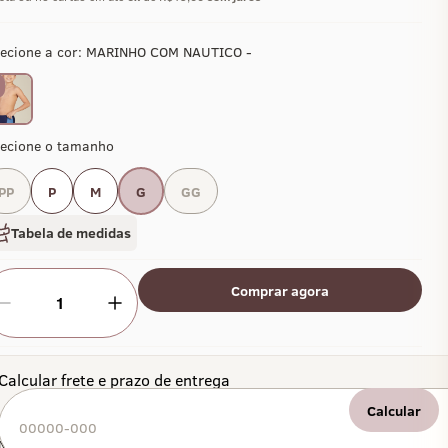
ecione a cor:
MARINHO COM NAUTICO -
lecione o tamanho
PP
P
M
G
GG
Tabela de medidas
Comprar agora
1
Calcular frete e prazo de entrega
Calcular
Não sei meu CEP