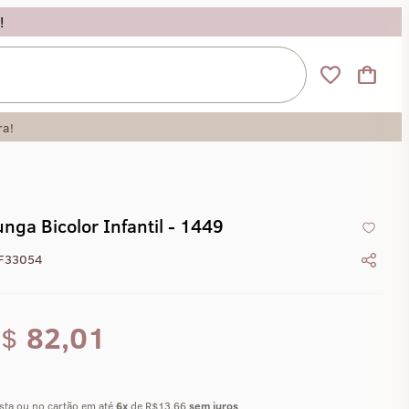
!
ra!
nga Bicolor Infantil - 1449
F33054
R$
82,01
ista ou no cartão em até
6
x
de R$13,66
sem juros