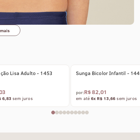
 mais
qua
ção Lisa Adulto - 1453
Sunga Bicolor Infantil - 14
03
R$ 82,01
por:
$ 6,83
sem juros
em até
6x R$ 13,66
sem juros