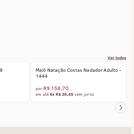
Ver todos
Coleção Acqua
49
Maiô Natação Costas Nadador Adulto -
1444
R$ 158,70
por:
em até
6x R$ 26,45
sem juros