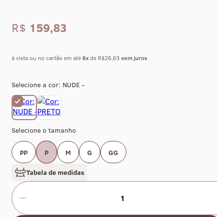
R$
159,83
à vista ou no cartão em até
6
x
de R$26,63
sem juros
Selecione a cor:
NUDE -
Selecione o tamanho
PP
P
M
G
GG
Tabela de medidas
1