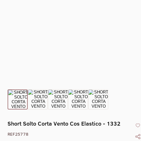
Collant Eixo -
Collant Drape -
Collant Gola Alta
Collant Co
1469
1470
Liso Com Zíper -
X - 1
1405
Short Solto Corta Vento Cos Elastico - 1332
REF25778