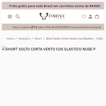
Frete grátis para todo Brasil em carrinhos acima de R$300!
Use o cupom
off10
para 10% de DESCONTO na sua primeira compra!
Home
/
Vestuário
/
Short
/
Short Solto Corta Vento Cos Elastico - 1332
collant
sapatilha
saia
calça
meia calca