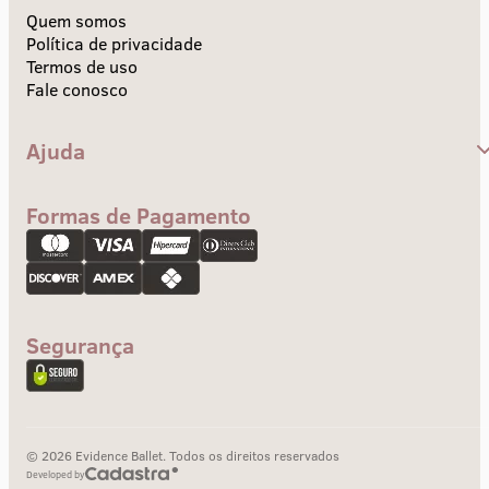
Quem somos
Política de privacidade
Termos de uso
Fale conosco
Ajuda
Central de Ajuda
Envios e Prazos
Formas de Pagamento
Troca e devolução
Pagamento
Segurança
© 2026 Evidence Ballet. Todos os direitos reservados
Developed by