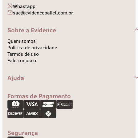
Whastapp
sac@evidenceballet.com.br
Sobre a Evidence
Quem somos
Política de privacidade
Termos de uso
Fale conosco
Ajuda
Central de Ajuda
Envios e Prazos
Formas de Pagamento
Troca e devolução
Pagamento
Segurança