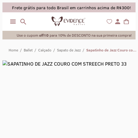
Frete grátis para todo Brasil em carrinhos acima de R$300!
Use o cupom
off10
para 10% de DESCONTO na sua primeira compra!
Home
/
Ballet
/
Calçado
/
Sapato de Jazz
/
Sapatinho de Jazz Couro com Strech - 16
collant
sapatilha
saia
calça
meia calca