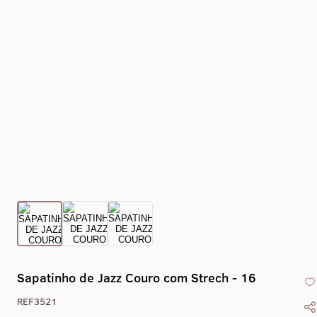
Collant Eixo -
Collant Drape -
Collant Gola Alta
Collant Co
1469
1470
Liso Com Zíper -
X - 1
1405
Sapatinho de Jazz Couro com Strech - 16
REF3521