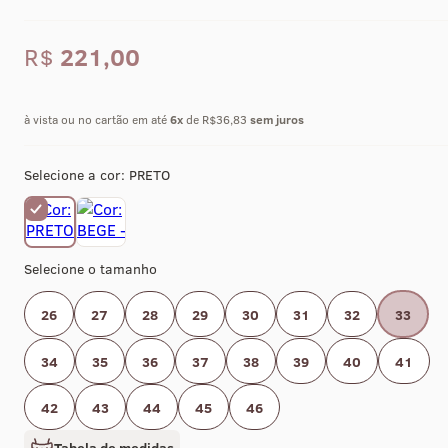
R$
221,00
à vista ou no cartão em até
6
x
de R$36,83
sem juros
Selecione a cor:
PRETO
Selecione o tamanho
26
27
28
29
30
31
32
33
34
35
36
37
38
39
40
41
42
43
44
45
46
Tabela de medidas