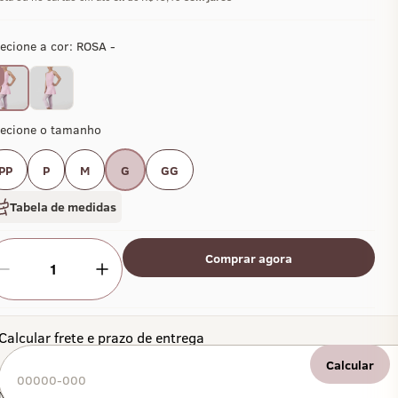
ecione a cor:
ROSA -
lecione o tamanho
PP
P
M
G
GG
Tabela de medidas
Comprar agora
1
Calcular frete e prazo de entrega
Calcular
Não sei meu CEP