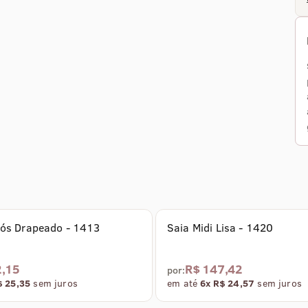
tice
Coleção Vertice
Cós Drapeado - 1413
Saia Midi Lisa - 1420
2,15
R$ 147,42
por:
$ 25,35
sem juros
em até
6x R$ 24,57
sem juros