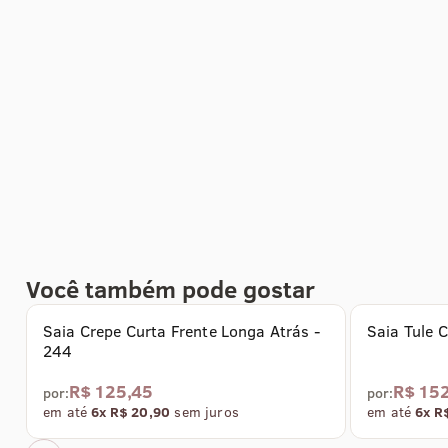
Você também pode gostar
Coleção Ver
Saia Crepe Curta Frente Longa Atrás -
Saia Tule 
244
R$ 125,45
R$ 15
por:
por:
em até
6x R$ 20,90
sem juros
em até
6x R