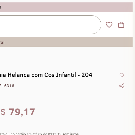
!
ra!
ia Helanca com Cos Infantil - 204
F16316
R$
79,17
ista ou no cartão em até
6
x
de R$13,19
sem juros