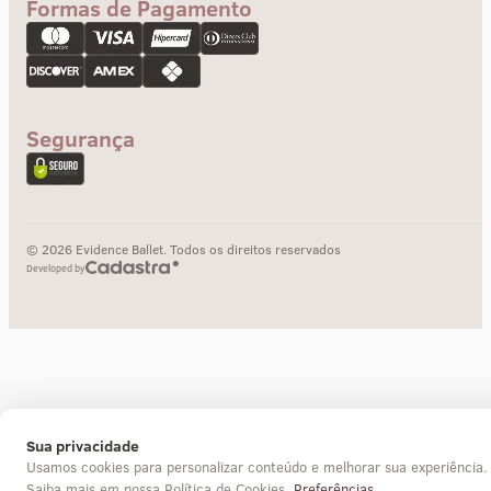
Formas de Pagamento
Troca e devolução
Pagamento
Segurança
© 2026 Evidence Ballet. Todos os direitos reservados
Developed by
Sua privacidade
Usamos cookies para personalizar conteúdo e melhorar sua experiência.
Saiba mais em nossa Política de Cookies.
Preferências