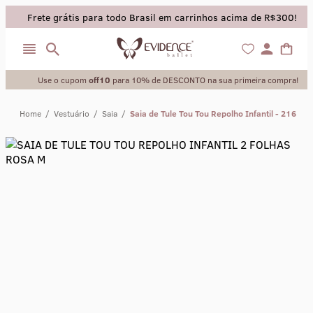
Frete grátis para todo Brasil em carrinhos acima de R$300!
Use o cupom
off10
para 10% de DESCONTO na sua primeira compra!
Home
/
Vestuário
/
Saia
/
Saia de Tule Tou Tou Repolho Infantil - 216
collant
sapatilha
saia
calça
meia calca