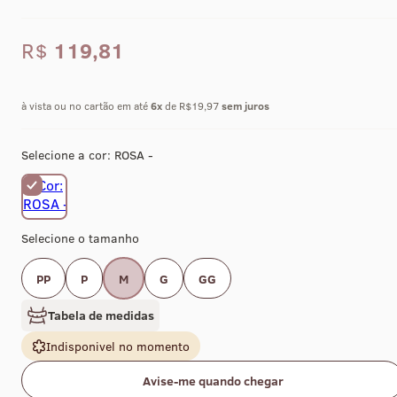
R$
119,81
à vista ou no cartão em até
6
x
de R$19,97
sem juros
Selecione a cor:
ROSA -
Selecione o tamanho
PP
P
M
G
GG
Tabela de medidas
Indisponivel no momento
Avise-me quando chegar