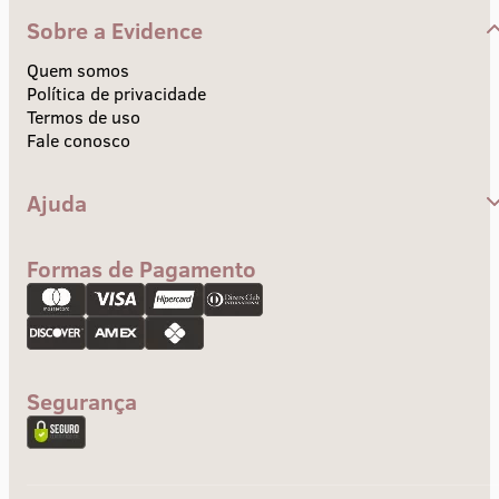
Sobre a Evidence
Quem somos
Política de privacidade
Termos de uso
Fale conosco
Ajuda
Central de Ajuda
Envios e Prazos
Formas de Pagamento
Troca e devolução
Pagamento
Segurança