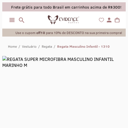
Frete grátis para todo Brasil em carrinhos acima de R$300!
Use o cupom
off10
para 10% de DESCONTO na sua primeira compra!
Home
/
Vestuário
/
Regata
/
Regata Masculino Infantil - 1310
collant
sapatilha
saia
calça
meia calca