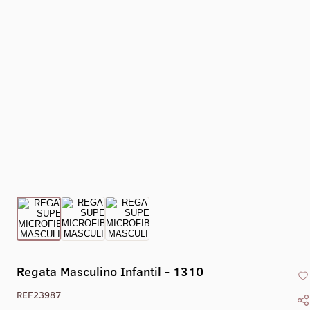
Collant Eixo -
Collant Drape -
Collant Gola Alta
Collant Co
1469
1470
Liso Com Zíper -
X - 1
1405
Regata Masculino Infantil - 1310
REF23987