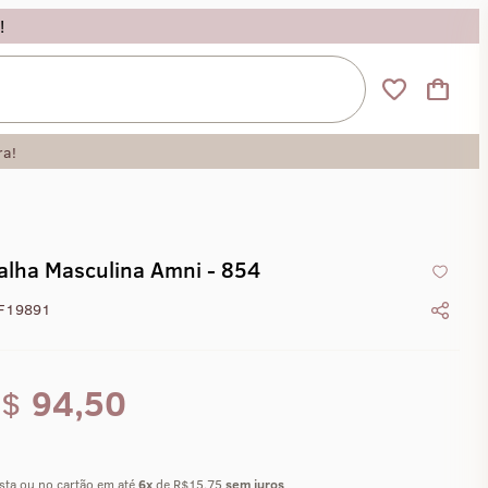
!
ra!
alha Masculina Amni - 854
F19891
R$
94,50
ista ou no cartão em até
6
x
de R$15,75
sem juros