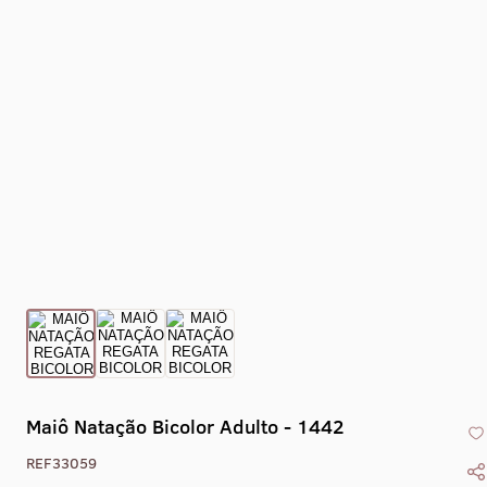
Collant Eixo -
Collant Drape -
Collant Gola Alta
Collant Co
1469
1470
Liso Com Zíper -
X - 1
1405
Maiô Natação Bicolor Adulto - 1442
REF33059