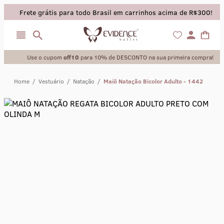
Frete grátis para todo Brasil em carrinhos acima de R$300!
Use o cupom
off10
para 10% de DESCONTO na sua primeira compra!
Home
/
Vestuário
/
Natação
/
Maiô Natação Bicolor Adulto - 1442
collant
sapatilha
saia
calça
meia calca