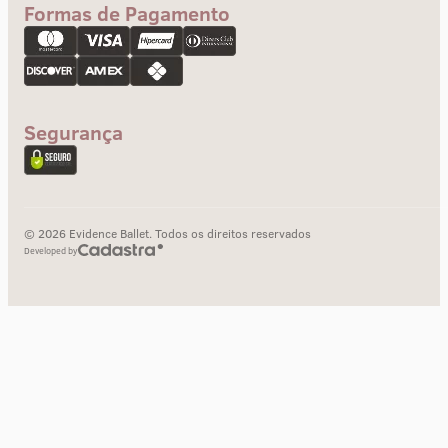
Formas de Pagamento
Troca e devolução
Pagamento
Segurança
© 2026 Evidence Ballet. Todos os direitos reservados
Developed by