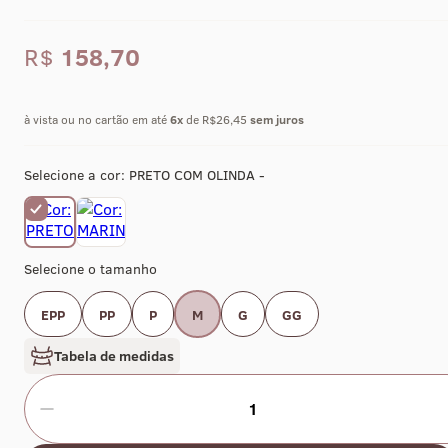
R$
158,70
à vista ou no cartão em até
6
x
de R$26,45
sem juros
Selecione a cor:
PRETO COM OLINDA -
Selecione o tamanho
EPP
PP
P
M
G
GG
Tabela de medidas
1