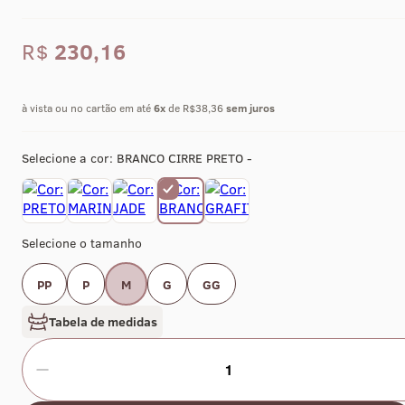
R$
230,16
à vista ou no cartão em até
6
x
de R$38,36
sem juros
Selecione a cor:
BRANCO CIRRE PRETO -
Selecione o tamanho
PP
P
M
G
GG
Tabela de medidas
1