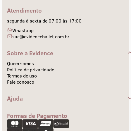
Atendimento
segunda à sexta de 07:00 às 17:00
Whastapp
sac@evidenceballet.com.br
Sobre a Evidence
Quem somos
Política de privacidade
Termos de uso
Fale conosco
Ajuda
Central de Ajuda
Envios e Prazos
Formas de Pagamento
Troca e devolução
Pagamento