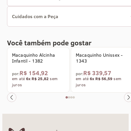
Cuidados com a Peça
Cuidados com a Peça Para preservar a qualidade, as cores e a
durabilidade da peça, separe roupas claras e escuras antes da
Comprar agora
Comprar agora
lavagem. Lave manualmente e não utilize alvejantes à base de
Você também pode gostar
cloro. Não deixe a peça de molho e enxágue bem após a lavage
Evite torcer, guardar a peça úmida ou submetê-la a atrito
Macaquinho Alcinha
Macaquinho Unissex -
excessivo, ajudando a manter a aparência e a integridade do
Infantil - 1382
1343
tecido. Após a lavagem, realize a secagem na horizontal e à
sombra.
R$ 154,92
R$ 339,57
por:
por:
em até
6x R$ 25,82
sem
em até
6x R$ 56,59
sem
juros
juros