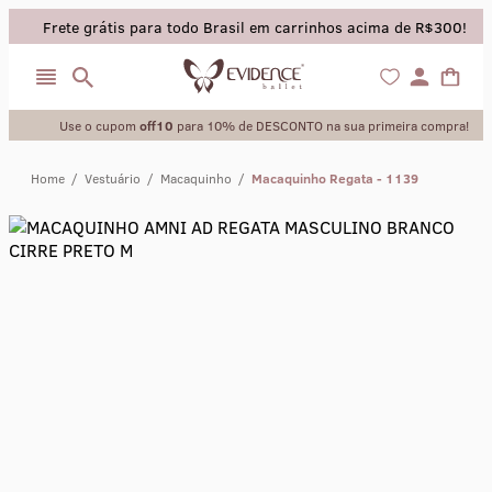
Frete grátis para todo Brasil em carrinhos acima de R$300!
Use o cupom
off10
para 10% de DESCONTO na sua primeira compra!
Home
/
Vestuário
/
Macaquinho
/
Macaquinho Regata - 1139