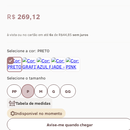
R$
269,12
à vista ou no cartão em até
6
x
de R$44,85
sem juros
Selecione a cor:
PRETO
Selecione o tamanho
PP
P
M
G
GG
Tabela de medidas
Indisponivel no momento
Avise-me quando chegar