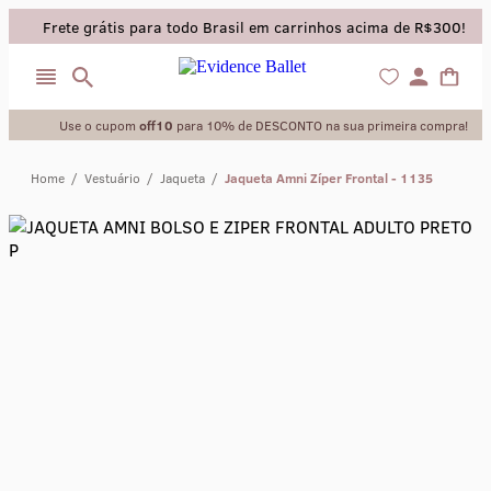
Frete grátis para todo Brasil em carrinhos acima de R$300!
Use o cupom
off10
para 10% de DESCONTO na sua primeira compra!
Home
/
Vestuário
/
Jaqueta
/
Jaqueta Amni Zíper Frontal - 1135
collant
sapatilha
saia
calça
meia calca