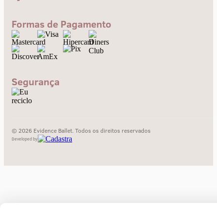
Central de Ajuda
Envios e Prazos
Formas de Pagamento
Troca e devolução
Pagamento
Segurança
© 2026 Evidence Ballet. Todos os direitos reservados
Developed by