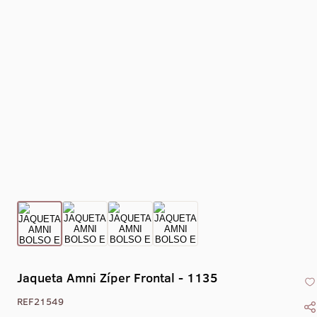
Collant Eixo -
Collant Drape -
Collant Gola Alta
Collant Co
1469
1470
Liso Com Zíper -
X - 1
1405
Jaqueta Amni Zíper Frontal - 1135
REF21549