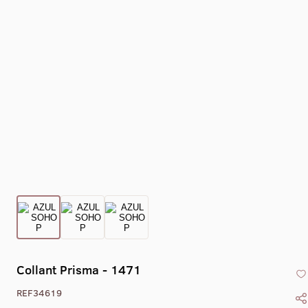
Collant Eixo -
Collant Drape -
Collant Gola Alta
Collant Co
1469
1470
Liso Com Zíper -
X - 1
1405
Collant Prisma - 1471
REF34619