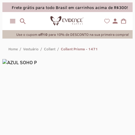
Frete grátis para todo Brasil em carrinhos acima de R$300!
Use o cupom
off10
para 10% de DESCONTO na sua primeira compra!
Home
/
Vestuário
/
Collant
/
Collant Prisma - 1471
collant
sapatilha
saia
calça
meia calca