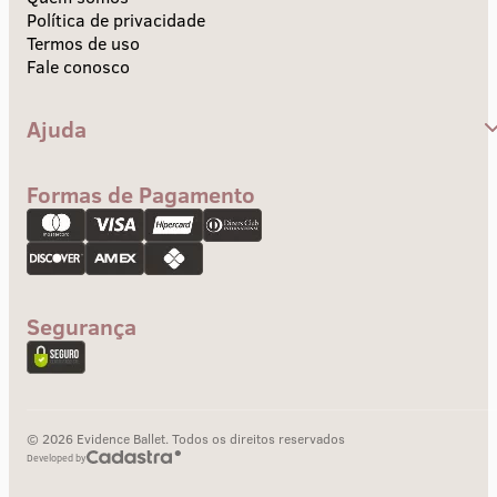
Política de privacidade
Termos de uso
Fale conosco
Ajuda
Central de Ajuda
Envios e Prazos
Formas de Pagamento
Troca e devolução
Pagamento
Segurança
© 2026 Evidence Ballet. Todos os direitos reservados
Developed by