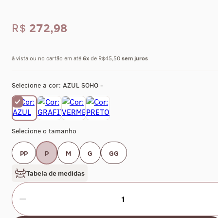
R$
272,98
à vista ou no cartão em até
6
x
de R$45,50
sem juros
Selecione a cor:
AZUL SOHO -
Selecione o tamanho
PP
P
M
G
GG
Tabela de medidas
1