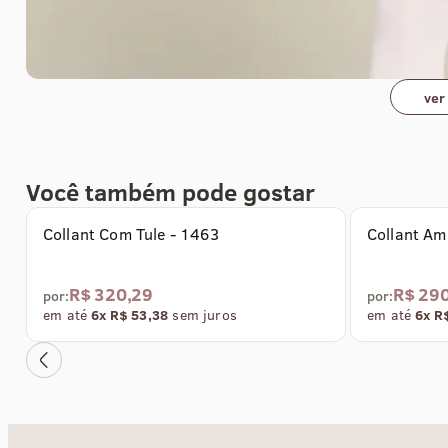
ver
Você também pode gostar
LANÇAMENTO RB
Coleção Ver
Collant Com Tule - 1463
Collant Am
R$ 320,29
R$ 29
por:
por:
em até
6x R$ 53,38
sem juros
em até
6x R