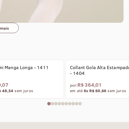
 mais
tice
Coleção Vertice
ni Manga Longa - 1411
Collant Gola Alta Estampad
- 1404
0,07
R$ 364,01
por:
$ 48,34
sem juros
em até
6x R$ 60,66
sem juros