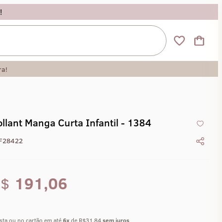
!
ra!
llant Manga Curta Infantil - 1384
F28422
R$
191,06
ista ou no cartão em até
6
x
de R$31,84
sem juros