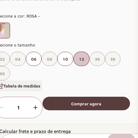
ecione a cor:
ROSA -
lecione o tamanho
02
04
06
08
10
12
36
38
40
Tabela de medidas
Comprar agora
1
Calcular frete e prazo de entrega