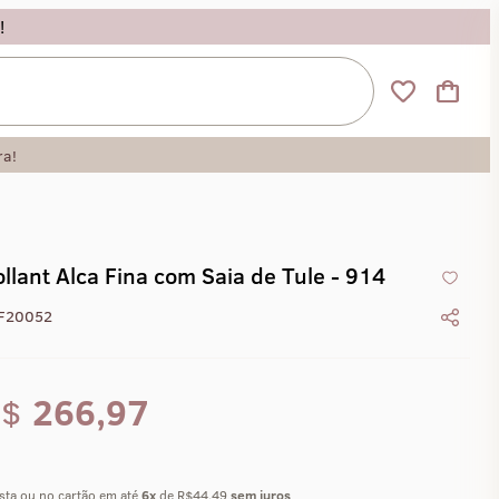
!
ra!
llant Alca Fina com Saia de Tule - 914
F20052
R$
266,97
ista ou no cartão em até
6
x
de R$44,49
sem juros