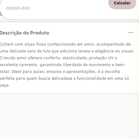
Calcular
Não sei meu CEP
Descrição do Produto
Collant com alças finas confeccionado em amni, acompanhado de
uma delicada saia de tule que adiciona leveza e elegância ao visual.
O tecido amni oferece conforto, elasticidade, proteção UV e
excelente caimento, garantindo liberdade de movimento e bem-
estar. Ideal para aulas, ensaios e apresentações, é a escolha
perfeita para quem busca delicadeza e funcionalidade em uma só
peça.