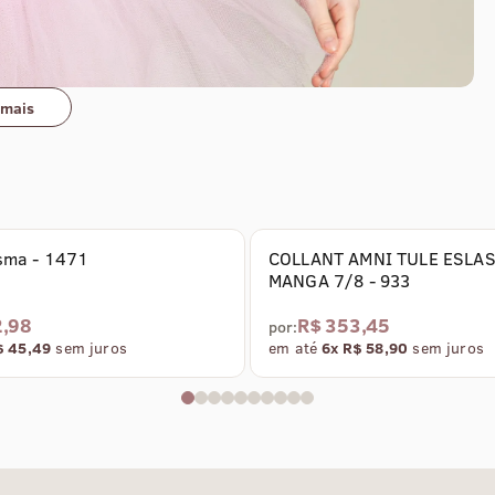
 mais
f
isma - 1471
COLLANT AMNI TULE ESLA
MANGA 7/8 - 933
2,98
R$ 353,45
por:
$ 45,49
sem juros
em até
6x R$ 58,90
sem juros