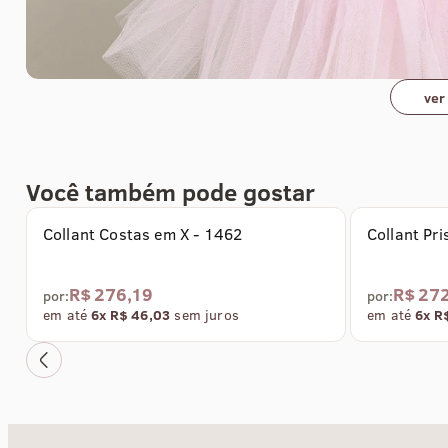
ver
Você também pode gostar
LANÇAMENTO RB
Coleção Sel
Collant Costas em X - 1462
Collant Pr
R$ 276,19
R$ 27
por:
por:
em até
6x R$ 46,03
sem juros
em até
6x R