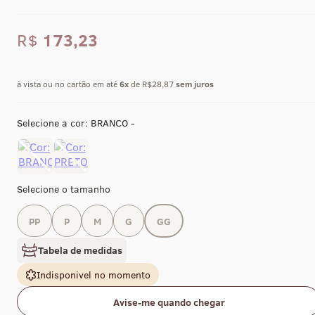
R$
173,23
à vista ou no cartão em até
6
x
de R$28,87
sem juros
Selecione a cor:
BRANCO -
Selecione o tamanho
PP
P
M
G
GG
Tabela de medidas
Indisponivel no momento
Avise-me quando chegar