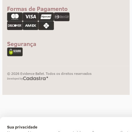
Envios e Prazos
Formas de Pagamento
Troca e devolução
Pagamento
Segurança
© 2026 Evidence Ballet. Todos os direitos reservados
Developed by
Sua privacidade