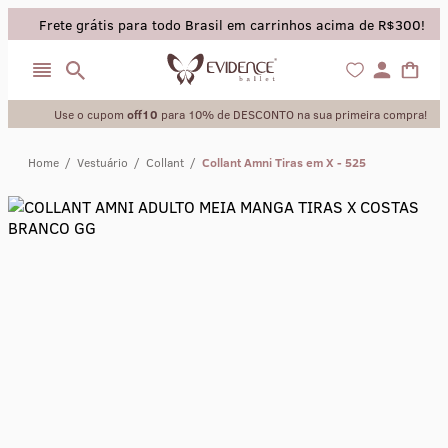
Frete grátis para todo Brasil em carrinhos acima de R$300!
Use o cupom
off10
para 10% de DESCONTO na sua primeira compra!
Home
/
Vestuário
/
Collant
/
Collant Amni Tiras em X - 525