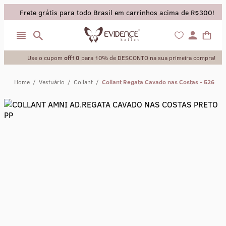
Frete grátis para todo Brasil em carrinhos acima de R$300!
Use o cupom
off10
para 10% de DESCONTO na sua primeira compra!
Home
/
Vestuário
/
Collant
/
Collant Regata Cavado nas Costas - 526