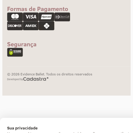
Envios e Prazos
Formas de Pagamento
Troca e devolução
Pagamento
Segurança
© 2026 Evidence Ballet. Todos os direitos reservados
Developed by
Sua privacidade