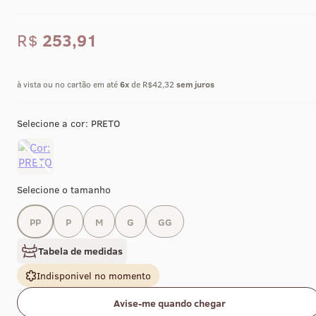
R$
253,91
à vista ou no cartão em até
6
x
de R$42,32
sem juros
Selecione a cor:
PRETO
Selecione o tamanho
PP
P
M
G
GG
Tabela de medidas
Indisponivel no momento
Avise-me quando chegar