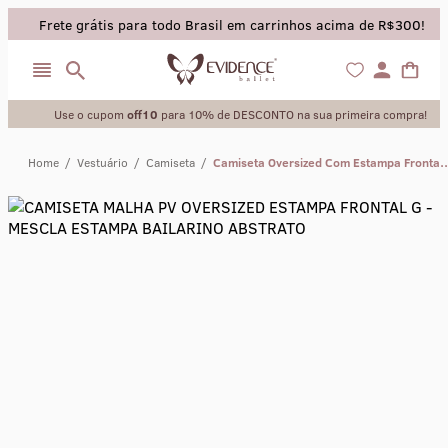
Frete grátis para todo Brasil em carrinhos acima de R$300!
Use o cupom
off10
para 10% de DESCONTO na sua primeira compra!
Home
/
Vestuário
/
Camiseta
/
Camiseta Oversized Com Estampa
collant
sapatilha
saia
calça
meia calca