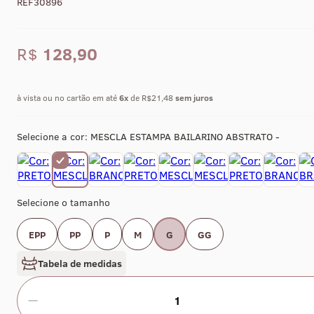
REF30896
R$
128,90
à vista ou no cartão em até
6
x
de R$21,48
sem juros
Selecione a cor:
MESCLA ESTAMPA BAILARINO ABSTRATO -
Selecione o tamanho
EPP
PP
P
M
G
GG
Tabela de medidas
1