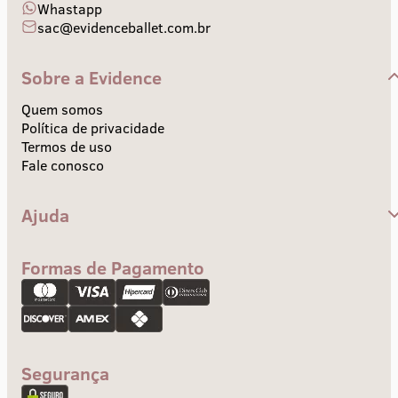
Whastapp
sac@evidenceballet.com.br
Sobre a Evidence
Quem somos
Política de privacidade
Termos de uso
Fale conosco
Ajuda
Central de Ajuda
Envios e Prazos
Formas de Pagamento
Troca e devolução
Pagamento
Segurança