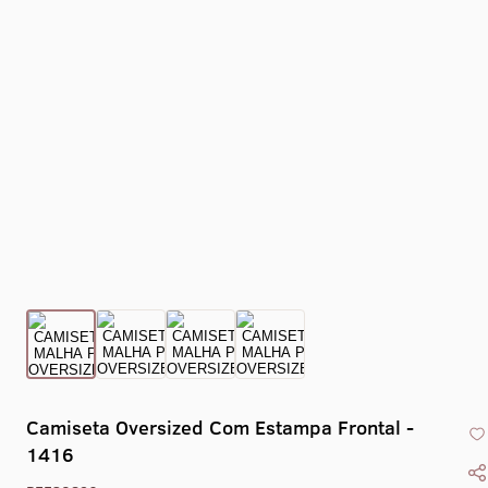
Collant Eixo -
Collant Drape -
Collant Gola Alta
Collant Co
1469
1470
Liso Com Zíper -
X - 1
1405
Camiseta Oversized Com Estampa Frontal -
1416