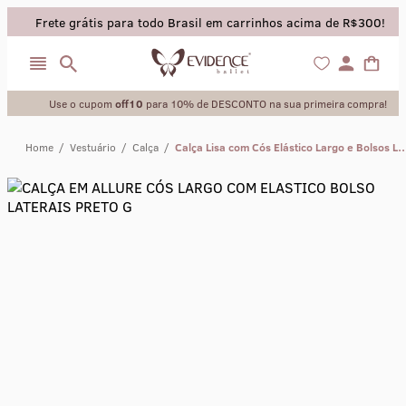
Frete grátis para todo Brasil em carrinhos acima de R$300!
Use o cupom
off10
para 10% de DESCONTO na sua primeira compra!
Home
/
Vestuário
/
Calça
/
Calça Lisa com Cós Elástico Largo e Bolsos 
collant
sapatilha
saia
calça
meia calca