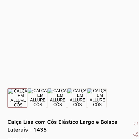
Collant Eixo -
Collant Drape -
Collant Gola Alta
Collant Co
1469
1470
Liso Com Zíper -
X - 1
1405
Calça Lisa com Cós Elástico Largo e Bolsos
Laterais - 1435