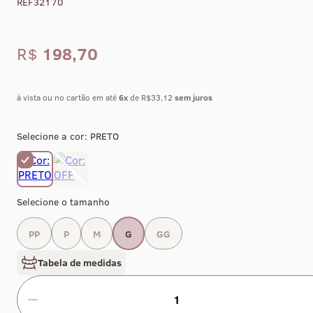
REF32170
R$
198,70
à vista ou no cartão em até
6
x
de R$33,12
sem juros
Selecione a cor:
PRETO
Selecione o tamanho
PP
P
M
G
GG
Tabela de medidas
1