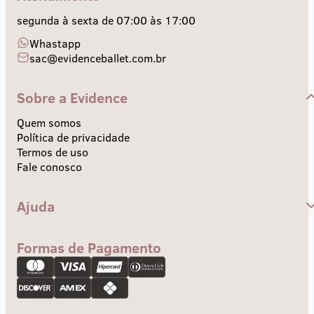
segunda à sexta de 07:00 às 17:00
Whastapp
sac@evidenceballet.com.br
Sobre a Evidence
Quem somos
Política de privacidade
Termos de uso
Fale conosco
Ajuda
Central de Ajuda
Envios e Prazos
Formas de Pagamento
Troca e devolução
Pagamento