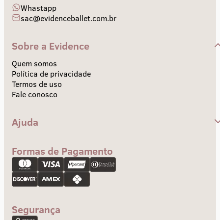
Whastapp
sac@evidenceballet.com.br
Sobre a Evidence
Quem somos
Política de privacidade
Termos de uso
Fale conosco
Ajuda
Central de Ajuda
Envios e Prazos
Formas de Pagamento
Troca e devolução
Pagamento
Segurança