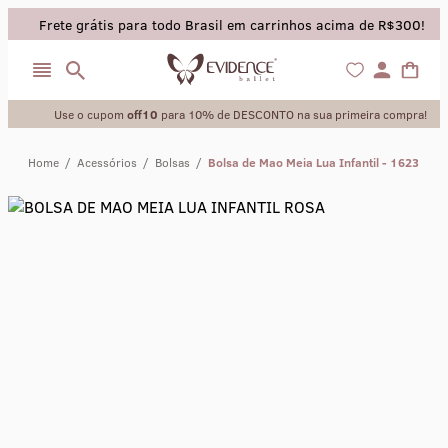
Frete grátis para todo Brasil em carrinhos acima de R$300!
Use o cupom
off10
para 10% de DESCONTO na sua primeira compra!
Home
/
Acessórios
/
Bolsas
/
Bolsa de Mao Meia Lua Infantil - 1623
collant
sapatilha
saia
calça
meia calca