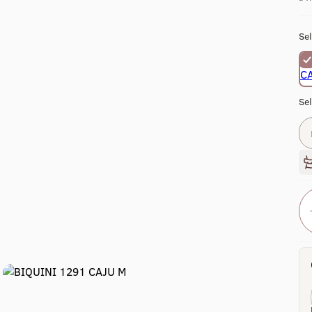
Sel
Se