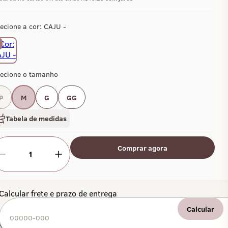
ecione a cor:
CAJU -
lecione o tamanho
P
M
G
GG
Tabela de medidas
Comprar agora
1
Calcular frete e prazo de entrega
Calcular
Não sei meu CEP