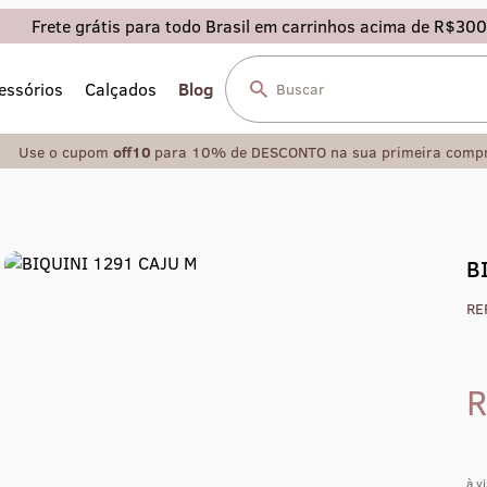
Frete grátis para todo Brasil em carrinhos acima de R$300
essórios
Calçados
Blog
Use o cupom
off10
para 10% de DESCONTO na sua primeira comp
B
RE
à v