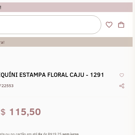
!
ra!
IQUÍNI ESTAMPA FLORAL CAJU - 1291
F22553
R$
115,50
ista ou no cartão em até
6
x
de R$19,25
sem juros