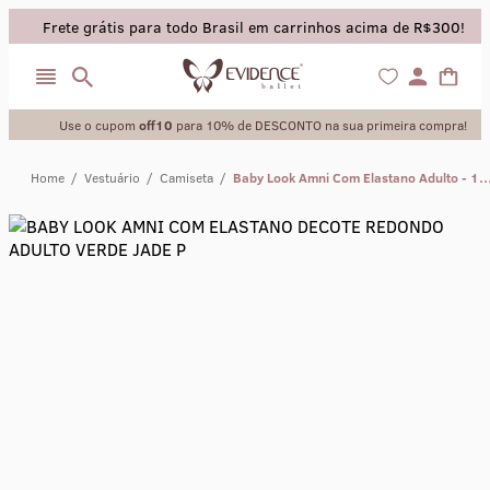
Frete grátis para todo Brasil em carrinhos acima de R$300!
Use o cupom
off10
para 10% de DESCONTO na sua primeira compra!
Home
/
Vestuário
/
Camiseta
/
Baby Look Amni Com Elastano Adulto
collant
sapatilha
saia
calça
meia calca