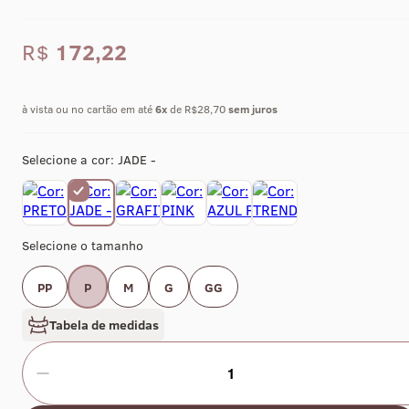
R$
172,22
à vista ou no cartão em até
6
x
de R$28,70
sem juros
Selecione a cor:
JADE -
Selecione o tamanho
PP
P
M
G
GG
Tabela de medidas
1