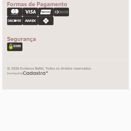
Formas de Pagamento
Troca e devolução
Pagamento
Segurança
© 2026 Evidence Ballet. Todos os direitos reservados
Developed by