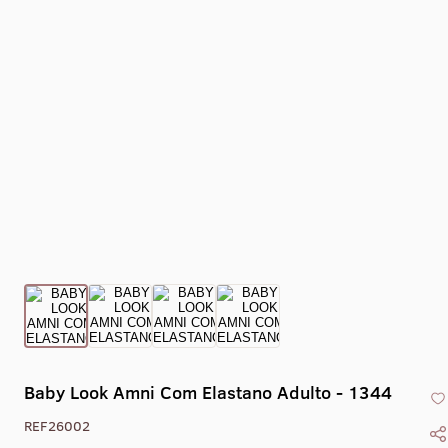
Collant Eixo -
Collant Drape -
Collant Gola Alta
Collant Co
1469
1470
Liso Com Zíper -
X - 1
1405
Baby Look Amni Com Elastano Adulto - 1344
REF26002