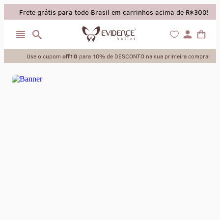
Frete grátis para todo Brasil em carrinhos acima de R$300!
Use o cupom
off10
para 10% de DESCONTO na sua primeira compra!
collant
sapatilha
saia
calça
meia calca