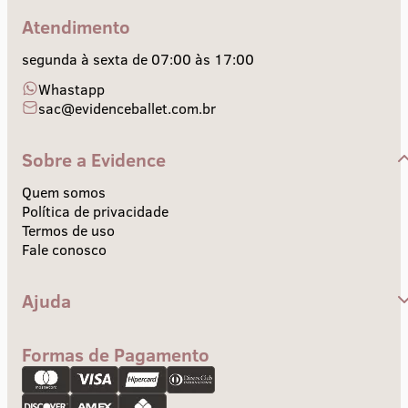
Atendimento
segunda à sexta de 07:00 às 17:00
Whastapp
sac@evidenceballet.com.br
Sobre a Evidence
Quem somos
Política de privacidade
Termos de uso
Fale conosco
Ajuda
Central de Ajuda
Envios e Prazos
Formas de Pagamento
Troca e devolução
Pagamento